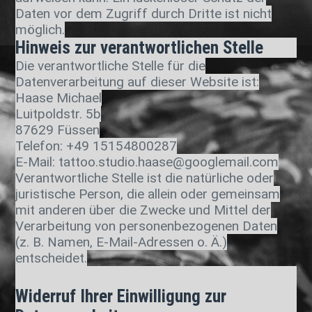
Daten vor dem Zugriff durch Dritte ist nicht
möglich.
Hinweis zur verantwortlichen Stelle
Die verantwortliche Stelle für die
Datenverarbeitung auf dieser Website ist:
Haase Michael
Luitpoldstr. 5b
87629 Füssen
Telefon: +49 15154800287
E-Mail: tattoo.studio.haase@googlemail.com
Verantwortliche Stelle ist die natürliche oder
juristische Person, die allein oder gemeinsam
mit anderen über die Zwecke und Mittel der
Verarbeitung von personenbezogenen Daten
(z. B. Namen, E-Mail-Adressen o. Ä.)
entscheidet.
Widerruf Ihrer Einwilligung zur