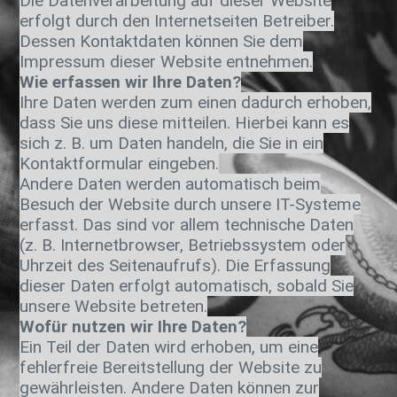
Die Datenverarbeitung auf dieser Website
erfolgt durch den Internetseiten Betreiber.
Dessen Kontaktdaten können Sie dem
Impressum dieser Website entnehmen.
Wie erfassen wir Ihre Daten?
Ihre Daten werden zum einen dadurch erhoben,
dass Sie uns diese mitteilen. Hierbei kann es
sich z. B. um Daten handeln, die Sie in ein
Kontaktformular eingeben.
Andere Daten werden automatisch beim
Besuch der Website durch unsere IT-Systeme
erfasst. Das sind vor allem technische Daten
(z. B. Internetbrowser, Betriebssystem oder
Uhrzeit des Seitenaufrufs). Die Erfassung
dieser Daten erfolgt automatisch, sobald Sie
unsere Website betreten.
Wofür nutzen wir Ihre Daten?
Ein Teil der Daten wird erhoben, um eine
fehlerfreie Bereitstellung der Website zu
gewährleisten. Andere Daten können zur