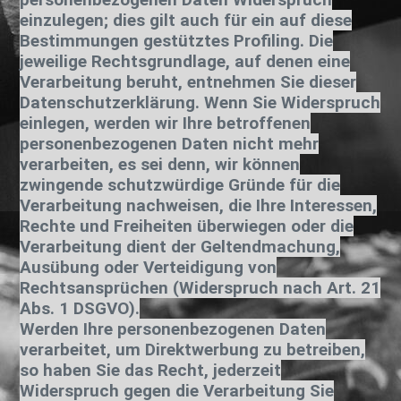
einzulegen; dies gilt auch für ein auf diese
Bestimmungen gestütztes Profiling. Die
jeweilige Rechtsgrundlage, auf denen eine
Verarbeitung beruht, entnehmen Sie dieser
Datenschutzerklärung. Wenn Sie Widerspruch
einlegen, werden wir Ihre betroffenen
personenbezogenen Daten nicht mehr
verarbeiten, es sei denn, wir können
zwingende schutzwürdige Gründe für die
Verarbeitung nachweisen, die Ihre Interessen,
Rechte und Freiheiten überwiegen oder die
Verarbeitung dient der Geltendmachung,
Ausübung oder Verteidigung von
Rechtsansprüchen (Widerspruch nach Art. 21
Abs. 1 DSGVO).
Werden Ihre personenbezogenen Daten
verarbeitet, um Direktwerbung zu betreiben,
so haben Sie das Recht, jederzeit
Widerspruch gegen die Verarbeitung Sie