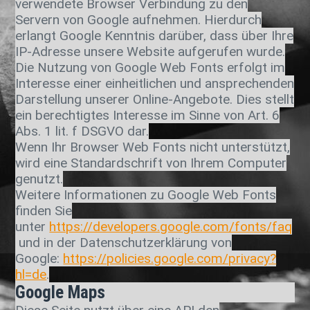
verwendete Browser Verbindung zu den
Servern von Google aufnehmen. Hierdurch
erlangt Google Kenntnis darüber, dass über Ihre
IP-Adresse unsere Website aufgerufen wurde.
Die Nutzung von Google Web Fonts erfolgt im
Interesse einer einheitlichen und ansprechenden
Darstellung unserer Online-Angebote. Dies stellt
ein berechtigtes Interesse im Sinne von Art. 6
Abs. 1 lit. f DSGVO dar.
Wenn Ihr Browser Web Fonts nicht unterstützt,
wird eine Standardschrift von Ihrem Computer
genutzt.
Weitere Informationen zu Google Web Fonts
finden Sie
unter
https://developers.google.com/fonts/faq
und in der Datenschutzerklärung von
Google:
https://policies.google.com/privacy?
hl=de
.
Google Maps